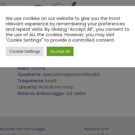
We use cookies on our website to give you the most
relevant experience by remembering your preferences
and repeat visits. By clicking “Accept All”, you consent to
the use of ALL the cookies. However, you may visit
"Cookie Settings" to provide a controlled consent.
Modello:
termometro a capillare 40/52
Scala:
0-160 °C
Cookie Settings
Accept All
Anello:
ABS nero e cromato
Cassa:
ABS
Bulbo:
ottone
Quadrante:
esecuzionepersonalizzata
Trasparente:
kostil
Lancetta:
Hostaform nera
Sistema di bloccaggio:
ad alette
anometri con clip fissaggio
Quadranti Ø 40