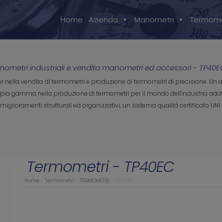
Home
Azienda
Manometri
Termome
mometri industriali e vendita manometri ed accessori - TP40
der nella vendita di termometri e produzione di termometri di precisione. U
 gamma nella produzione di termometri per il mondo dell'industria adatti a 
iglioramenti strutturali ed organizzativi, un sistema qualità certificato UNI 
Termometri - TP40EC
Home
>
Termometri
>
TERMOMETRI
>
TP40EC