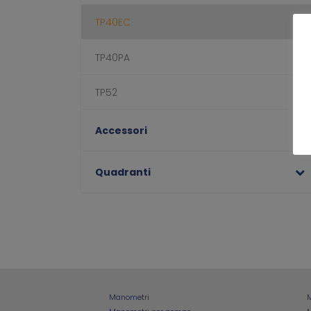
TP40EC
TP40PA
TP52
Accessori
Quadranti
Manometri
M