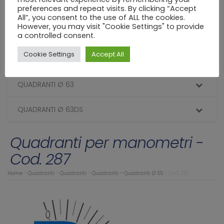
preferences and repeat visits. By clicking “Accept
Cod. 1215
All”, you consent to the use of ALL the cookies.
However, you may visit "Cookie Settings" to provide
Cod. 1214
a controlled consent.
Cookie Settings
Accept All
QUADRANTI Ø 60DS
QUADRANTI Ø 63
QUADRANTI Ø 63DS
Quadranti per manometri -
Cod. 287
Home
>
Quadranti
>
Quadranti
>
Quadranti - Quadranti Ø 55
>
Cod. 287