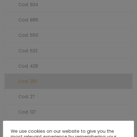
Cod. 924
Cod. 886
Cod. 550
Cod. 532
Cod. 428
Cod. 287
Cod. 27
Cod. 127
Cod. 1220
We use cookies on our website to give you the
most relevant experience by remembering your