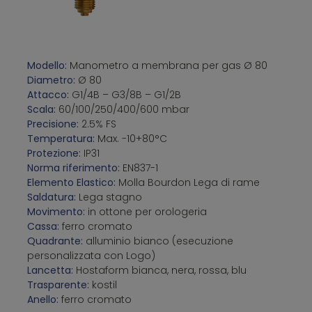
Modello:
Manometro a membrana per gas Ø 80
Diametro:
Ø 80
Attacco:
G1/4B – G3/8B – G1/2B
Scala:
60/100/250/400/600 mbar
Precisione:
2.5% FS
Temperatura:
Max. -10+80°C
Protezione:
IP31
Norma riferimento:
EN837-1
Elemento Elastico:
Molla Bourdon Lega di rame
Saldatura:
Lega stagno
Movimento:
in ottone per orologeria
Cassa:
ferro cromato
Quadrante:
alluminio bianco (esecuzione
personalizzata con Logo)
Lancetta:
Hostaform bianca, nera, rossa, blu
Trasparente:
kostil
Anello:
ferro cromato