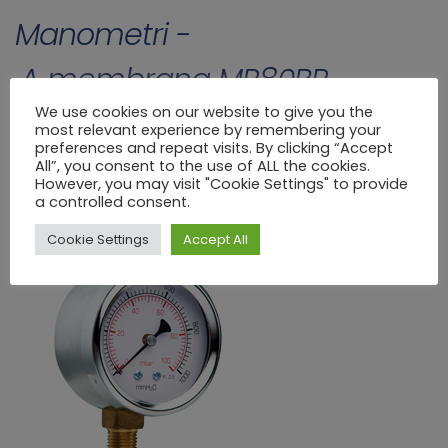
Manometri -
A membrana MR80BP
Home
>
Manometri
>
manometri
>
A membrana
>
A MEMBRANA - Ø 80
>
MR80BP
We use cookies on our website to give you the
most relevant experience by remembering your
preferences and repeat visits. By clicking “Accept
All”, you consent to the use of ALL the cookies.
However, you may visit "Cookie Settings" to provide
a controlled consent.
Cookie Settings
Accept All