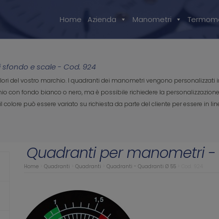
Home
Azienda
Manometri
Termome
i sfondo e scale - Cod. 924
ori del vostro marchio. I quadranti dei manometri vengono personalizzati in 
inio con fondo bianco o nero, ma è possibile richiedere la personalizzazion
il colore può essere variato su richiesta da parte del cliente per essere in lin
Quadranti per manometri -
Home
>
Quadranti
>
Quadranti
>
Quadranti - Quadranti Ø 55
>
Cod. 924