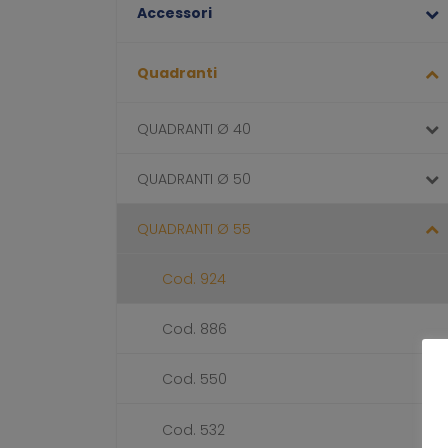
Accessori
Quadranti
QUADRANTI Ø 40
QUADRANTI Ø 50
QUADRANTI Ø 55
Cod. 924
Cod. 886
Cod. 550
Cod. 532