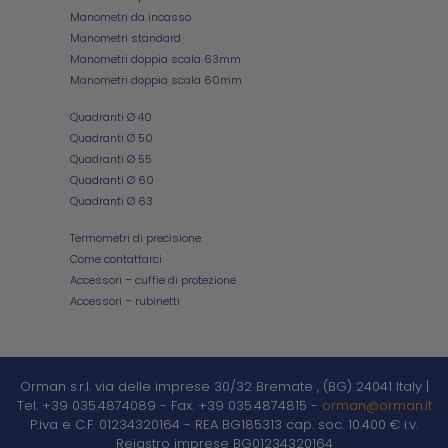
Manometri da incasso
Manometri standard
Manometri doppia scala 63mm
Manometri doppia scala 60mm
Quadranti Ø 40
Quadranti Ø 50
Quadranti Ø 55
Quadranti Ø 60
Quadranti Ø 63
Termometri di precisione
Come contattarci
Accessori – cuffie di protezione
Accessori – rubinetti
Orman s.r.l.
via delle imprese 30/32
Bremate
,
(BG)
24041
Italy
|
Tel. +39 035.4874089
-
Fax. +39 035.4874815
-
orman@orman.it
P.iva e C.F. 01234320164
-
REA BG185313
cap. soc. 10.400 € i.v.
Reigstro imprese BG01234320164