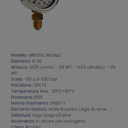
Modello:
MR50GL RADIALE
Diametro:
Ø 50
Attacco:
G1/8 conico – 1/8 NPT – G1/4 cilindrico – 1/4
NPT
Scala:
-1/0 a 0-600 bar
Precisione:
1.6% FS
Temperatura:
Max. -20°C+90°C
Protezione:
IP65
Norma riferimento:
EN837-1
Elemento Elastico:
Molla Bourdon Lega di rame
Saldatura:
Lega stagno/rame
Movimento:
in ottone per orologeria
Cassa:
Acciaio