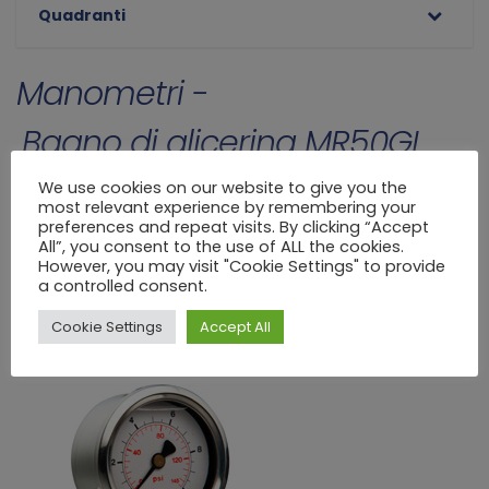
Quadranti
Manometri -
Bagno di glicerina MR50GL
RADIALE
We use cookies on our website to give you the
most relevant experience by remembering your
Home
>
Manometri
>
manometri
>
Bagno di glicerina
>
BAGNO DI GLICERINA - Ø
preferences and repeat visits. By clicking “Accept
50
>
MR50GL RADIALE
All”, you consent to the use of ALL the cookies.
However, you may visit "Cookie Settings" to provide
a controlled consent.
Cookie Settings
Accept All