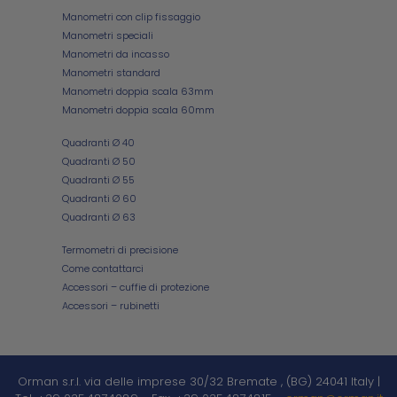
Manometri con clip fissaggio
Manometri speciali
Manometri da incasso
Manometri standard
Manometri doppia scala 63mm
Manometri doppia scala 60mm
Quadranti Ø 40
Quadranti Ø 50
Quadranti Ø 55
Quadranti Ø 60
Quadranti Ø 63
Termometri di precisione
Come contattarci
Accessori – cuffie di protezione
Accessori – rubinetti
Orman s.r.l.
via delle imprese 30/32
Bremate
,
(BG)
24041
Italy
|