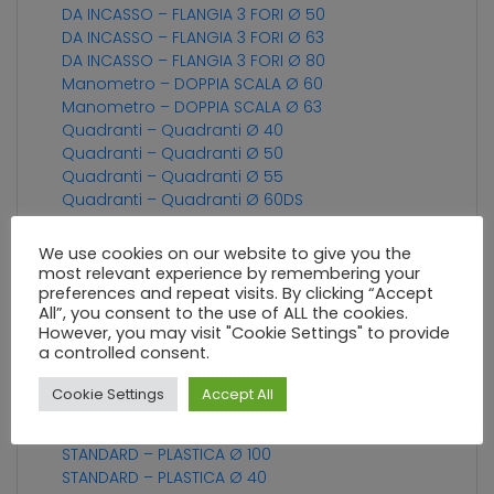
DA INCASSO – FLANGIA 3 FORI Ø 50
DA INCASSO – FLANGIA 3 FORI Ø 63
DA INCASSO – FLANGIA 3 FORI Ø 80
Manometro – DOPPIA SCALA Ø 60
Manometro – DOPPIA SCALA Ø 63
Quadranti – Quadranti Ø 40
Quadranti – Quadranti Ø 50
Quadranti – Quadranti Ø 55
Quadranti – Quadranti Ø 60DS
Quadranti – Quadranti Ø 63
Quadranti – Quadranti Ø 63DS
We use cookies on our website to give you the
SPECIALE – Ø 40
most relevant experience by remembering your
SPECIALE – Ø 50
preferences and repeat visits. By clicking “Accept
All”, you consent to the use of ALL the cookies.
SPECIALE – Ø 63
However, you may visit "Cookie Settings" to provide
STANDARD – ACCIAIO Ø 100
a controlled consent.
STANDARD – ACCIAIO Ø 40
STANDARD – ACCIAIO Ø 50
Cookie Settings
Accept All
STANDARD – ACCIAIO Ø 63
STANDARD – ACCIAIO Ø 80
STANDARD – PLASTICA Ø 100
STANDARD – PLASTICA Ø 40