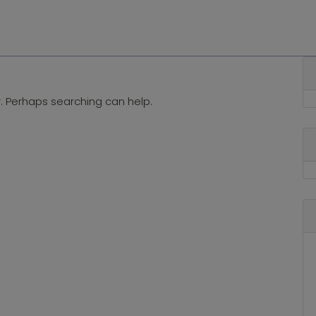
Home
Azienda
Manometri
Termome
r. Perhaps searching can help.